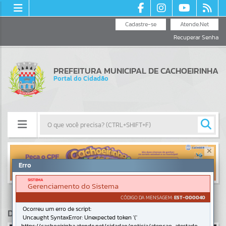
Cadastre-se
Atende.Net
Recuperar Senha
PREFEITURA MUNICIPAL DE CACHOEIRINHA
Portal do Cidadão
Resultados para
""
Erro
SISTEMA
Portais
Gerenciamento do Sistema
CÓDIGO DA MENSAGEM:
EST-000040
Por favor, aguarde...
Ocorreu um erro de script:
DESTAQUES
Uncaught SyntaxError: Unexpected token '('
NOTÍCIAS