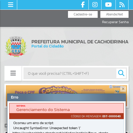
Cadastre-se
Atende.Net
Recuperar Senha
PREFEITURA MUNICIPAL DE CACHOEIRINHA
Portal do Cidadão
Resultados para
""
Erro
SISTEMA
Portais
Gerenciamento do Sistema
CÓDIGO DA MENSAGEM:
EST-000040
Por favor, aguarde...
Ocorreu um erro de script:
DESTAQUES
Uncaught SyntaxError: Unexpected token '('
NOTÍCIAS