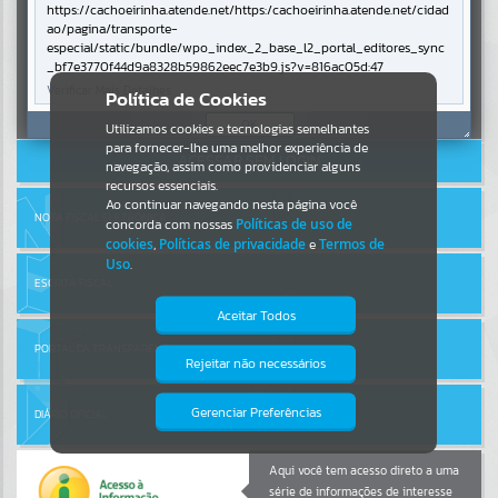
https://cachoeirinha.atende.net/https:/cachoeirinha.atende.net/cidad
ao/pagina/transporte-
Por favor, aguarde...
especial/static/bundle/wpo_index_2_base_l2_portal_editores_sync
_bf7e3770f44d9a8328b59862eec7e3b9.js?v=816ac05d:47
Verificar Mais Detalhes
Entrar
Política de Cookies
SUBPORTAIS
Cadastre-se
|
Recuperar Senha
OK
Utilizamos cookies e tecnologias semelhantes
para fornecer-lhe uma melhor experiência de
ACESSAR SEM LOGIN
Por favor, aguarde...
navegação, assim como providenciar alguns
recursos essenciais.
Ao continuar navegando nesta página você
NOTA FISCAL ELETRÔNICA
concorda com nossas
Políticas de uso de
SERVIÇOS
cookies
,
Políticas de privacidade
e
Termos de
Uso
.
Por favor, aguarde...
ESCRITA FISCAL
Aceitar Todos
PORTAL DA TRANSPARÊNCIA
EVENTOS
Rejeitar não necessários
Isto significa que diversos recursos
providenciados poderão não estar
Por favor, aguarde...
disponíveis.
Gerenciar Preferências
DIÁRIO OFICIAL
PÁGINAS
Aqui você tem acesso direto a uma
série de informações de interesse