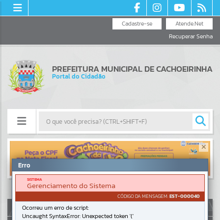
Cadastre-se
Atende.Net
Recuperar Senha
PREFEITURA MUNICIPAL DE CACHOEIRINHA
Portal do Cidadão
Resultados para
""
Erro
Portais
SISTEMA
Gerenciamento do Sistema
Por favor, aguarde...
CÓDIGO DA MENSAGEM:
EST-000040
AUTOATENDIMENTO
Ocorreu um erro de script:
Uncaught SyntaxError: Unexpected token '('
NOTÍCIAS