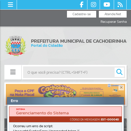
Cadastre-se
Atende.Net
Recuperar Senha
PREFEITURA MUNICIPAL DE CACHOEIRINHA
Portal do Cidadão
Resultados para
""
Erro
Portais
SISTEMA
Gerenciamento do Sistema
Por favor, aguarde...
CÓDIGO DA MENSAGEM:
EST-000040
AUTOATENDIMENTO
Ocorreu um erro de script:
NOTÍCIAS