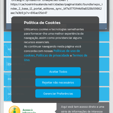
Uncaught SyntaxError: Unexpected token '('
https://cachoeirinha.atende.net/cidadao/pagina/static/bundle/wpo_i
ndex_2_base_l2_portal_editores_sync_bf7e3770f44d9a8328b59862
Por favor, aguarde...
eec7e3b9.js?v=816ac05d:47
Verificar Mais Detalhes
Entrar
Política de Cookies
SUBPORTAIS
OK
Cadastre-se
|
Recuperar Senha
Utilizamos cookies e tecnologias semelhantes
para fornecer-lhe uma melhor experiência de
ACESSAR SEM LOGIN
Por favor, aguarde...
navegação, assim como providenciar alguns
recursos essenciais.
Ao continuar navegando nesta página você
NOTA FISCAL ELETRÔNICA
concorda com nossas
Políticas de uso de
SERVIÇOS
cookies
,
Políticas de privacidade
e
Termos de
Uso
.
Por favor, aguarde...
ESCRITA FISCAL
Aceitar Todos
PORTAL DA TRANSPARÊNCIA
EVENTOS
Rejeitar não necessários
Isto significa que diversos recursos
providenciados poderão não estar
Por favor, aguarde...
disponíveis.
Gerenciar Preferências
DIÁRIO OFICIAL
PÁGINAS
Aqui você tem acesso direto a uma
série de informações de interesse