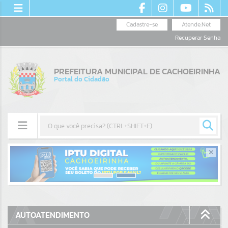
Cadastre-se
Atende.Net
Recuperar Senha
PREFEITURA MUNICIPAL DE CACHOEIRINHA
Portal do Cidadão
Resultados para
""
Portais
Por favor, aguarde...
AUTOATENDIMENTO
NOTÍCIAS