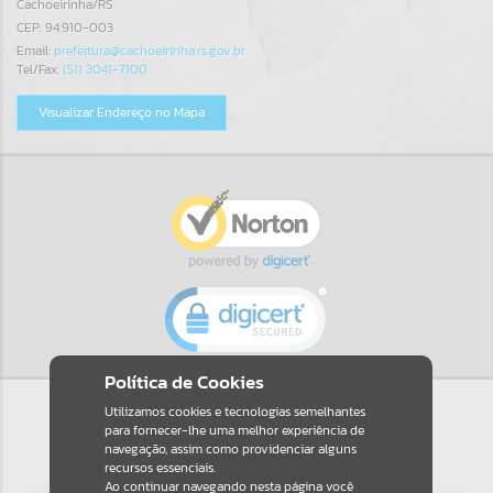
Cachoeirinha/RS
CEP: 94.910-003
Email:
prefeitura@cachoeirinha.rs.gov.br
Tel/Fax:
(51) 3041-7100
Visualizar Endereço no Mapa
Política de Cookies
Utilizamos cookies e tecnologias semelhantes
para fornecer-lhe uma melhor experiência de
navegação, assim como providenciar alguns
Horário de Atendimento
recursos essenciais.
Segunda-feira a Sexta-feira
Ao continuar navegando nesta página você