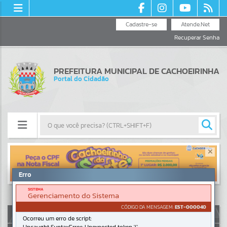
Cadastre-se
Atende.Net
Recuperar Senha
PREFEITURA MUNICIPAL DE CACHOEIRINHA
Portal do Cidadão
Resultados para
""
Erro
Portais
SISTEMA
Gerenciamento do Sistema
Por favor, aguarde...
CÓDIGO DA MENSAGEM:
EST-000040
AUTOATENDIMENTO
Ocorreu um erro de script:
NOTÍCIAS