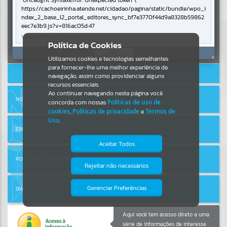
Uncaught SyntaxError: Unexpected token '('
https://cachoeirinha.atende.net/cidadao/pagina/static/bundle/wpo_i
ndex_2_base_l2_portal_editores_sync_bf7e3770f44d9a8328b59862
Por favor, aguarde...
eec7e3b9.js?v=816ac05d:47
Verificar Mais Detalhes
Entrar
Política de Cookies
SUBPORTAIS
OK
Cadastre-se
|
Recuperar Senha
Utilizamos cookies e tecnologias semelhantes
para fornecer-lhe uma melhor experiência de
ACESSAR SEM LOGIN
Por favor, aguarde...
navegação, assim como providenciar alguns
recursos essenciais.
Ao continuar navegando nesta página você
NOTA FISCAL ELETRÔNICA
concorda com nossas
Políticas de uso de
SERVIÇOS
cookies
,
Políticas de privacidade
e
Termos de
Uso
.
Por favor, aguarde...
ESCRITA FISCAL
Aceitar Todos
PORTAL DA TRANSPARÊNCIA
EVENTOS
Rejeitar não necessários
Isto significa que diversos recursos
providenciados poderão não estar
Por favor, aguarde...
disponíveis.
Gerenciar Preferências
DIÁRIO OFICIAL
PÁGINAS
Aqui você tem acesso direto a uma
série de informações de interesse