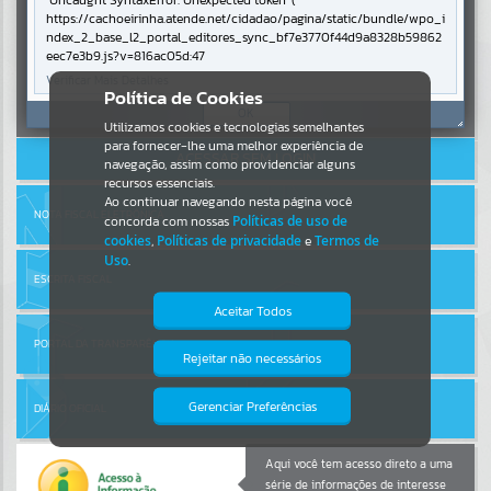
Uncaught SyntaxError: Unexpected token '('
https://cachoeirinha.atende.net/cidadao/pagina/static/bundle/wpo_i
ndex_2_base_l2_portal_editores_sync_bf7e3770f44d9a8328b59862
Por favor, aguarde...
eec7e3b9.js?v=816ac05d:47
Verificar Mais Detalhes
Entrar
Política de Cookies
SUBPORTAIS
OK
Cadastre-se
|
Recuperar Senha
Utilizamos cookies e tecnologias semelhantes
para fornecer-lhe uma melhor experiência de
ACESSAR SEM LOGIN
Por favor, aguarde...
navegação, assim como providenciar alguns
recursos essenciais.
Ao continuar navegando nesta página você
NOTA FISCAL ELETRÔNICA
concorda com nossas
Políticas de uso de
SERVIÇOS
cookies
,
Políticas de privacidade
e
Termos de
Uso
.
Por favor, aguarde...
ESCRITA FISCAL
Aceitar Todos
PORTAL DA TRANSPARÊNCIA
EVENTOS
Rejeitar não necessários
Isto significa que diversos recursos
providenciados poderão não estar
Por favor, aguarde...
disponíveis.
Gerenciar Preferências
DIÁRIO OFICIAL
PÁGINAS
Aqui você tem acesso direto a uma
série de informações de interesse