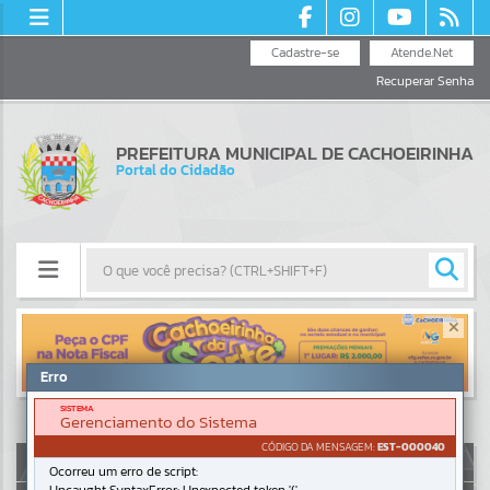
Cadastre-se
Atende.Net
Recuperar Senha
PREFEITURA MUNICIPAL DE CACHOEIRINHA
Portal do Cidadão
Resultados para
""
Erro
Portais
SISTEMA
Gerenciamento do Sistema
Por favor, aguarde...
CÓDIGO DA MENSAGEM:
EST-000040
AUTOATENDIMENTO
Ocorreu um erro de script:
NOTÍCIAS