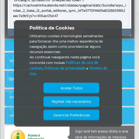
Uncaught SyntaxError: Unexpected token '('
https://cachoeirinha.atende.net/cidadao/pagina/static/bundle/wpo_i
ndex_2_base_l2_portal_editores_sync_bf7e3770f44d9a8328b59862
Por favor, aguarde...
eec7e3b9.js?v=816ac05d:47
Verificar Mais Detalhes
Entrar
Política de Cookies
SUBPORTAIS
OK
Cadastre-se
|
Recuperar Senha
Utilizamos cookies e tecnologias semelhantes
para fornecer-lhe uma melhor experiência de
ACESSAR SEM LOGIN
Por favor, aguarde...
navegação, assim como providenciar alguns
recursos essenciais.
Ao continuar navegando nesta página você
NOTA FISCAL ELETRÔNICA
concorda com nossas
Políticas de uso de
SERVIÇOS
cookies
,
Políticas de privacidade
e
Termos de
Uso
.
Por favor, aguarde...
ESCRITA FISCAL
Aceitar Todos
PORTAL DA TRANSPARÊNCIA
EVENTOS
Rejeitar não necessários
Isto significa que diversos recursos
providenciados poderão não estar
Por favor, aguarde...
disponíveis.
Gerenciar Preferências
DIÁRIO OFICIAL
PÁGINAS
Aqui você tem acesso direto a uma
série de informações de interesse