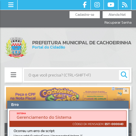
Cadastre-se
Atende.Net
Recuperar Senha
PREFEITURA MUNICIPAL DE CACHOEIRINHA
Portal do Cidadão
Resultados para
""
Erro
Portais
SISTEMA
Gerenciamento do Sistema
Por favor, aguarde...
CÓDIGO DA MENSAGEM:
EST-000040
AUTOATENDIMENTO
Ocorreu um erro de script:
NOTÍCIAS