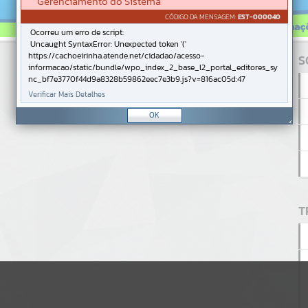
Gerenciamento do Sistema
CÓDIGO DA MENSAGEM:
EST-000040
Ocorreu um erro de script:
Uncaught SyntaxError: Unexpected token '('
https://cachoeirinha.atende.net/cidadao/acesso-
S
informacao/static/bundle/wpo_index_2_base_l2_portal_editores_sy
nc_bf7e3770f44d9a8328b59862eec7e3b9.js?v=816ac05d:47
Verificar Mais Detalhes
OK
T