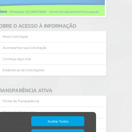
OBRE O ACESSO À INFORMAÇÃO
Nova Solicitação
Acompanhar sua Solicitação
Conheça aqui a lei
Estatísticas de Solicitações
RANSPARÊNCIA ATIVA
Portal da Transparência
Perguntas Frequentes
Aceitar Todos
Estrutura Organizacional