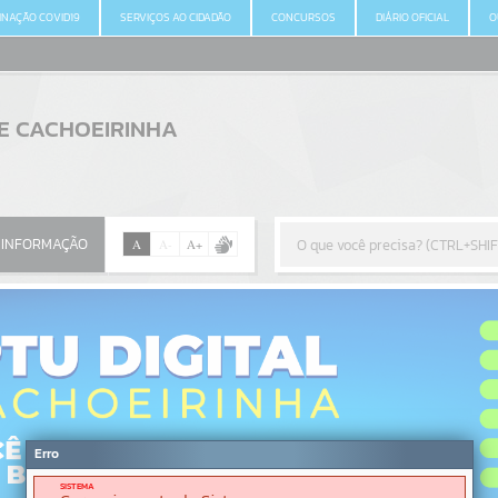
INAÇÃO COVID19
SERVIÇOS AO CIDADÃO
CONCURSOS
DIÁRIO OFICIAL
O
DE CACHOEIRINHA
 INFORMAÇÃO
 INFORMAÇÃO
A
A
-
A
+
Por favor, aguarde...
Erro
SISTEMA