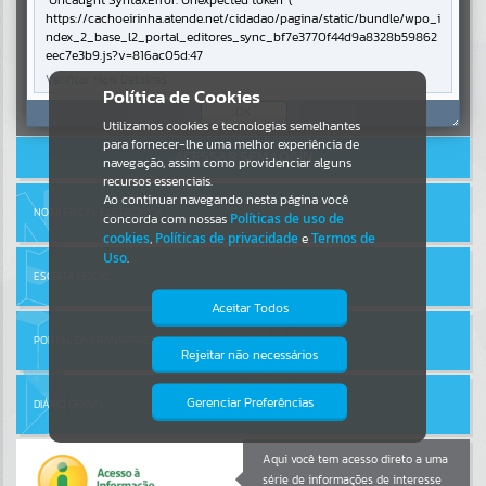
Uncaught SyntaxError: Unexpected token '('
https://cachoeirinha.atende.net/cidadao/pagina/static/bundle/wpo_i
ndex_2_base_l2_portal_editores_sync_bf7e3770f44d9a8328b59862
Por favor, aguarde...
eec7e3b9.js?v=816ac05d:47
Verificar Mais Detalhes
Entrar
Política de Cookies
SUBPORTAIS
OK
Cadastre-se
|
Recuperar Senha
Utilizamos cookies e tecnologias semelhantes
para fornecer-lhe uma melhor experiência de
ACESSAR SEM LOGIN
Por favor, aguarde...
navegação, assim como providenciar alguns
recursos essenciais.
Ao continuar navegando nesta página você
NOTA FISCAL ELETRÔNICA
concorda com nossas
Políticas de uso de
SERVIÇOS
cookies
,
Políticas de privacidade
e
Termos de
Uso
.
Por favor, aguarde...
ESCRITA FISCAL
Aceitar Todos
PORTAL DA TRANSPARÊNCIA
EVENTOS
Rejeitar não necessários
Isto significa que diversos recursos
providenciados poderão não estar
Por favor, aguarde...
disponíveis.
Gerenciar Preferências
DIÁRIO OFICIAL
PÁGINAS
Aqui você tem acesso direto a uma
série de informações de interesse