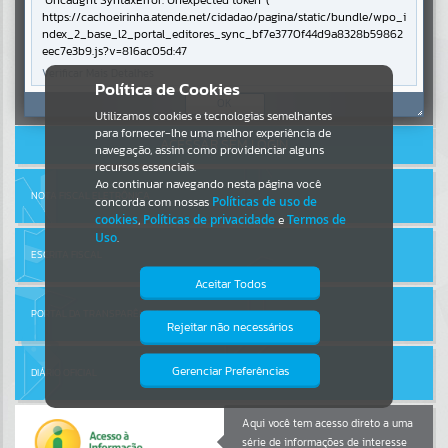
Uncaught SyntaxError: Unexpected token '('
https://cachoeirinha.atende.net/cidadao/pagina/static/bundle/wpo_i
ndex_2_base_l2_portal_editores_sync_bf7e3770f44d9a8328b59862
Por favor, aguarde...
eec7e3b9.js?v=816ac05d:47
Verificar Mais Detalhes
Entrar
Política de Cookies
SUBPORTAIS
OK
Cadastre-se
|
Recuperar Senha
Utilizamos cookies e tecnologias semelhantes
para fornecer-lhe uma melhor experiência de
ACESSAR SEM LOGIN
Por favor, aguarde...
navegação, assim como providenciar alguns
recursos essenciais.
Ao continuar navegando nesta página você
NOTA FISCAL ELETRÔNICA
concorda com nossas
Políticas de uso de
SERVIÇOS
cookies
,
Políticas de privacidade
e
Termos de
Uso
.
Por favor, aguarde...
ESCRITA FISCAL
Aceitar Todos
PORTAL DA TRANSPARÊNCIA
EVENTOS
Rejeitar não necessários
Isto significa que diversos recursos
providenciados poderão não estar
Por favor, aguarde...
disponíveis.
Gerenciar Preferências
DIÁRIO OFICIAL
PÁGINAS
Aqui você tem acesso direto a uma
série de informações de interesse