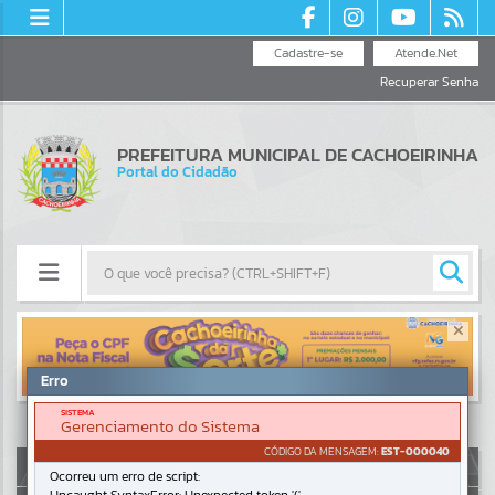
Cadastre-se
Atende.Net
Recuperar Senha
PREFEITURA MUNICIPAL DE CACHOEIRINHA
Portal do Cidadão
Resultados para
""
Erro
Portais
SISTEMA
Gerenciamento do Sistema
Por favor, aguarde...
CÓDIGO DA MENSAGEM:
EST-000040
AUTOATENDIMENTO
Ocorreu um erro de script:
NOTÍCIAS