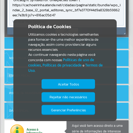
Uncaught SyntaxError: Unexpected token '('
https://cachoeirinha.atende.net/cidadao/pagina/static/bundle/wpo_i
ndex_2_base_l2_portal_editores_sync_bf7e3770f44d9a8328b59862
Por favor, aguarde...
eec7e3b9.js?v=816ac05d:47
Verificar Mais Detalhes
Entrar
Política de Cookies
SUBPORTAIS
OK
Cadastre-se
|
Recuperar Senha
Utilizamos cookies e tecnologias semelhantes
para fornecer-lhe uma melhor experiência de
ACESSAR SEM LOGIN
Por favor, aguarde...
navegação, assim como providenciar alguns
recursos essenciais.
Ao continuar navegando nesta página você
NOTA FISCAL ELETRÔNICA
concorda com nossas
Políticas de uso de
SERVIÇOS
cookies
,
Políticas de privacidade
e
Termos de
Uso
.
Por favor, aguarde...
ESCRITA FISCAL
Aceitar Todos
PORTAL DA TRANSPARÊNCIA
EVENTOS
Rejeitar não necessários
Isto significa que diversos recursos
providenciados poderão não estar
Por favor, aguarde...
disponíveis.
Gerenciar Preferências
DIÁRIO OFICIAL
PÁGINAS
Aqui você tem acesso direto a uma
série de informações de interesse