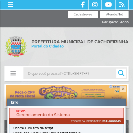
Cadastre-se
Atende.Net
Recuperar Senha
PREFEITURA MUNICIPAL DE CACHOEIRINHA
Portal do Cidadão
Resultados para
""
Erro
Portais
SISTEMA
Gerenciamento do Sistema
Por favor, aguarde...
CÓDIGO DA MENSAGEM:
EST-000040
AUTOATENDIMENTO
Ocorreu um erro de script:
NOTÍCIAS