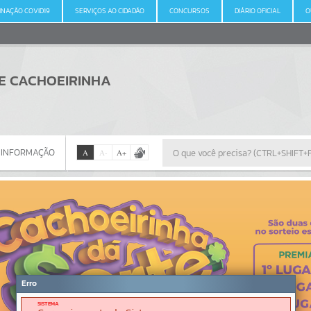
INAÇÃO COVID19
SERVIÇOS AO CIDADÃO
CONCURSOS
DIÁRIO OFICIAL
O
DE CACHOEIRINHA
 INFORMAÇÃO
A
A
-
A
+
 INFORMAÇÃO
Por favor, aguarde...
Erro
SISTEMA