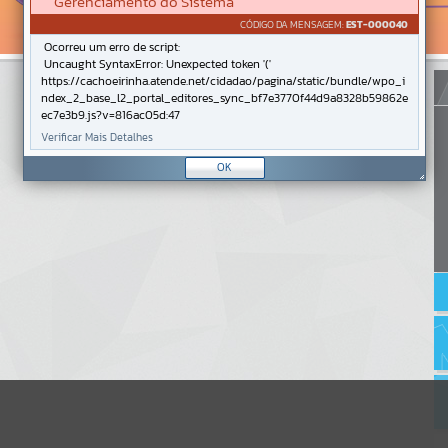
Gerenciamento do Sistema
CÓDIGO DA MENSAGEM:
EST-000040
Ocorreu um erro de script:
Uncaught SyntaxError: Unexpected token '('
https://cachoeirinha.atende.net/cidadao/pagina/static/bundle/wpo_i
ndex_2_base_l2_portal_editores_sync_bf7e3770f44d9a8328b59862e
ec7e3b9.js?v=816ac05d:47
Verificar Mais Detalhes
OK