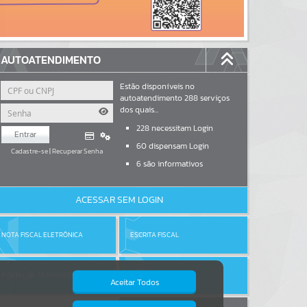
AUTOATENDIMENTO
Estão disponíveis no
autoatendimento
288
serviços
dos quais...
228
necessitam Login
Entrar
60
dispensam Login
Cadastre-se
|
Recuperar Senha
6
são informativos
ACESSAR SEM LOGIN
NOTA FISCAL ELETRÔNICA
ESCRITA FISCAL
PORTAL DA TRANSPARÊNCIA
DIÁRIO OFICIAL
Aceitar Todos