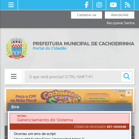
Cadastre-se
Atende.Net
Recuperar Senha
PREFEITURA MUNICIPAL DE CACHOEIRINHA
Portal do Cidadão
Resultados para
""
Erro
Portais
SISTEMA
Gerenciamento do Sistema
Por favor, aguarde...
CÓDIGO DA MENSAGEM:
EST-000040
AUTOATENDIMENTO
Ocorreu um erro de script:
NOTÍCIAS