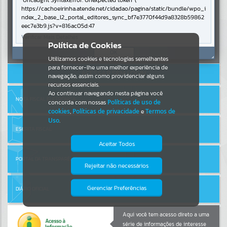
Uncaught SyntaxError: Unexpected token '('
https://cachoeirinha.atende.net/cidadao/pagina/static/bundle/wpo_i
ndex_2_base_l2_portal_editores_sync_bf7e3770f44d9a8328b59862
Por favor, aguarde...
eec7e3b9.js?v=816ac05d:47
Verificar Mais Detalhes
Entrar
Política de Cookies
SUBPORTAIS
OK
Cadastre-se
|
Recuperar Senha
Utilizamos cookies e tecnologias semelhantes
para fornecer-lhe uma melhor experiência de
ACESSAR SEM LOGIN
Por favor, aguarde...
navegação, assim como providenciar alguns
recursos essenciais.
Ao continuar navegando nesta página você
NOTA FISCAL ELETRÔNICA
concorda com nossas
Políticas de uso de
SERVIÇOS
cookies
,
Políticas de privacidade
e
Termos de
Uso
.
Por favor, aguarde...
ESCRITA FISCAL
Aceitar Todos
PORTAL DA TRANSPARÊNCIA
EVENTOS
Rejeitar não necessários
Isto significa que diversos recursos
providenciados poderão não estar
Por favor, aguarde...
disponíveis.
Gerenciar Preferências
DIÁRIO OFICIAL
PÁGINAS
Aqui você tem acesso direto a uma
série de informações de interesse