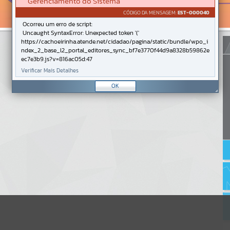
Gerenciamento do Sistema
CÓDIGO DA MENSAGEM:
EST-000040
Ocorreu um erro de script:
Uncaught SyntaxError: Unexpected token '('
https://cachoeirinha.atende.net/cidadao/pagina/static/bundle/wpo_i
ndex_2_base_l2_portal_editores_sync_bf7e3770f44d9a8328b59862e
ec7e3b9.js?v=816ac05d:47
Verificar Mais Detalhes
OK