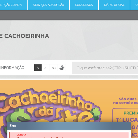
INAÇÃO COVID19
SERVIÇOS AO CIDADÃO
CONCURSOS
DIÁRIO OFICIAL
O
DE CACHOEIRINHA
 INFORMAÇÃO
A
A
-
A
+
 INFORMAÇÃO
Por favor, aguarde...
Erro
SISTEMA