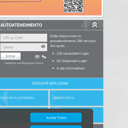
AUTOATENDIMENTO
Estão disponíveis no
autoatendimento
288
serviços
dos quais...
228
necessitam Login
Entrar
60
dispensam Login
Cadastre-se
|
Recuperar Senha
6
são informativos
ACESSAR SEM LOGIN
NOTA FISCAL ELETRÔNICA
ESCRITA FISCAL
PORTAL DA TRANSPARÊNCIA
DIÁRIO OFICIAL
Aceitar Todos