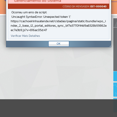
Gerenciamento do Sistema
CÓDIGO DA MENSAGEM:
EST-000040
Ocorreu um erro de script:
Uncaught SyntaxError: Unexpected token '('
https://cachoeirinha.atende.net/cidadao/pagina/static/bundle/wpo_i
ndex_2_base_l2_portal_editores_sync_bf7e3770f44d9a8328b59862e
ec7e3b9.js?v=816ac05d:47
Verificar Mais Detalhes
OK