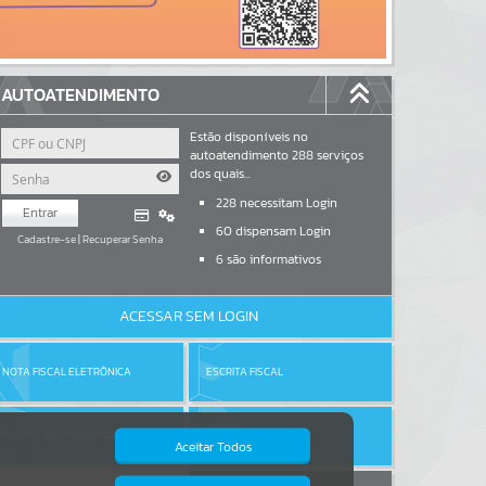
AUTOATENDIMENTO
Estão disponíveis no
autoatendimento
288
serviços
dos quais...
228
necessitam Login
Entrar
60
dispensam Login
Cadastre-se
|
Recuperar Senha
6
são informativos
ACESSAR SEM LOGIN
NOTA FISCAL ELETRÔNICA
ESCRITA FISCAL
PORTAL DA TRANSPARÊNCIA
DIÁRIO OFICIAL
Aceitar Todos