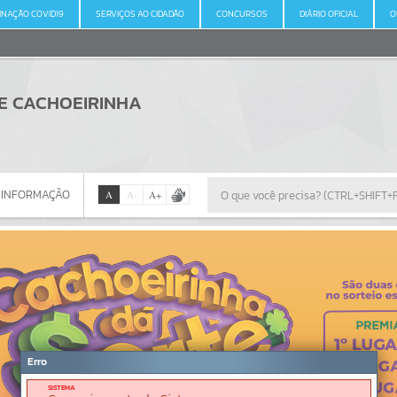
INAÇÃO COVID19
SERVIÇOS AO CIDADÃO
CONCURSOS
DIÁRIO OFICIAL
O
DE CACHOEIRINHA
 INFORMAÇÃO
A
A
-
A
+
 INFORMAÇÃO
Por favor, aguarde...
Erro
SISTEMA