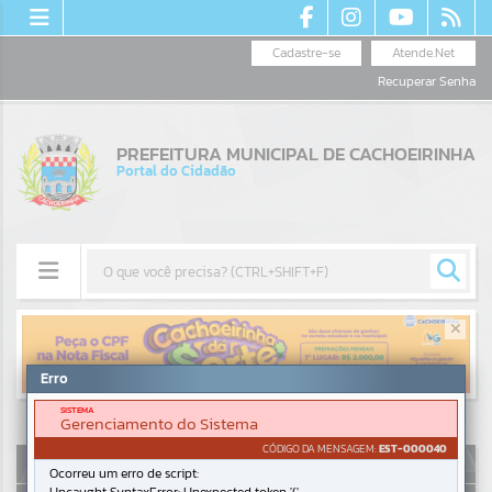
Cadastre-se
Atende.Net
Recuperar Senha
PREFEITURA MUNICIPAL DE CACHOEIRINHA
Portal do Cidadão
Resultados para
""
Erro
Portais
SISTEMA
Gerenciamento do Sistema
Por favor, aguarde...
CÓDIGO DA MENSAGEM:
EST-000040
AUTOATENDIMENTO
Ocorreu um erro de script:
NOTÍCIAS