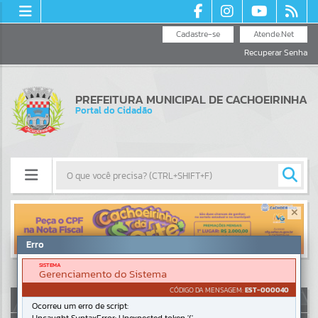
Cadastre-se
Atende.Net
Recuperar Senha
PREFEITURA MUNICIPAL DE CACHOEIRINHA
Portal do Cidadão
Resultados para
""
Erro
Portais
SISTEMA
Gerenciamento do Sistema
Por favor, aguarde...
CÓDIGO DA MENSAGEM:
EST-000040
AUTOATENDIMENTO
Ocorreu um erro de script:
NOTÍCIAS