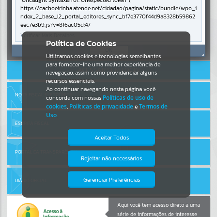
Uncaught SyntaxError: Unexpected token '('
https://cachoeirinha.atende.net/cidadao/pagina/static/bundle/wpo_i
ndex_2_base_l2_portal_editores_sync_bf7e3770f44d9a8328b59862
Por favor, aguarde...
eec7e3b9.js?v=816ac05d:47
Verificar Mais Detalhes
Entrar
Política de Cookies
SUBPORTAIS
OK
Cadastre-se
|
Recuperar Senha
Utilizamos cookies e tecnologias semelhantes
para fornecer-lhe uma melhor experiência de
ACESSAR SEM LOGIN
Por favor, aguarde...
navegação, assim como providenciar alguns
recursos essenciais.
Ao continuar navegando nesta página você
NOTA FISCAL ELETRÔNICA
concorda com nossas
Políticas de uso de
SERVIÇOS
cookies
,
Políticas de privacidade
e
Termos de
Uso
.
Por favor, aguarde...
ESCRITA FISCAL
Aceitar Todos
PORTAL DA TRANSPARÊNCIA
EVENTOS
Rejeitar não necessários
Isto significa que diversos recursos
providenciados poderão não estar
Por favor, aguarde...
disponíveis.
Gerenciar Preferências
DIÁRIO OFICIAL
PÁGINAS
Aqui você tem acesso direto a uma
série de informações de interesse