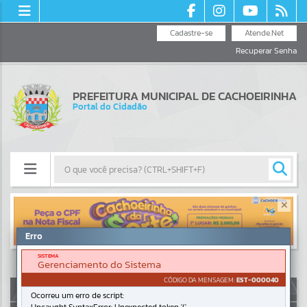
Cadastre-se
Atende.Net
Recuperar Senha
PREFEITURA MUNICIPAL DE CACHOEIRINHA
Portal do Cidadão
Resultados para
""
Erro
Portais
SISTEMA
Gerenciamento do Sistema
Por favor, aguarde...
CÓDIGO DA MENSAGEM:
EST-000040
AUTOATENDIMENTO
Ocorreu um erro de script:
NOTÍCIAS