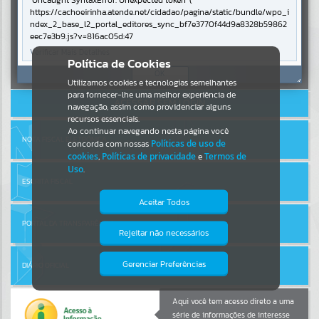
Uncaught SyntaxError: Unexpected token '('
https://cachoeirinha.atende.net/cidadao/pagina/static/bundle/wpo_i
ndex_2_base_l2_portal_editores_sync_bf7e3770f44d9a8328b59862
Por favor, aguarde...
eec7e3b9.js?v=816ac05d:47
Verificar Mais Detalhes
Entrar
Política de Cookies
SUBPORTAIS
OK
Cadastre-se
|
Recuperar Senha
Utilizamos cookies e tecnologias semelhantes
para fornecer-lhe uma melhor experiência de
ACESSAR SEM LOGIN
Por favor, aguarde...
navegação, assim como providenciar alguns
recursos essenciais.
Ao continuar navegando nesta página você
NOTA FISCAL ELETRÔNICA
concorda com nossas
Políticas de uso de
SERVIÇOS
cookies
,
Políticas de privacidade
e
Termos de
Uso
.
Por favor, aguarde...
ESCRITA FISCAL
Aceitar Todos
PORTAL DA TRANSPARÊNCIA
EVENTOS
Rejeitar não necessários
Isto significa que diversos recursos
providenciados poderão não estar
Por favor, aguarde...
disponíveis.
Gerenciar Preferências
DIÁRIO OFICIAL
PÁGINAS
Aqui você tem acesso direto a uma
série de informações de interesse