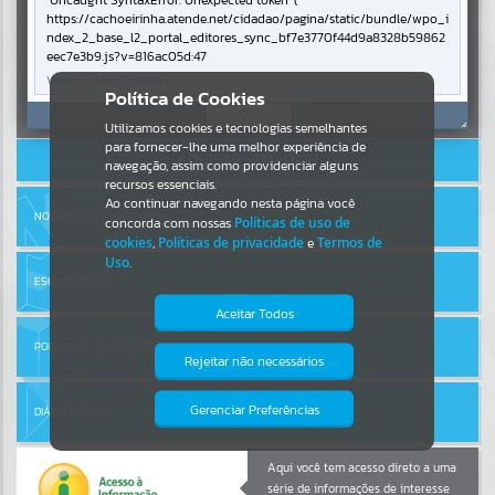
Uncaught SyntaxError: Unexpected token '('
https://cachoeirinha.atende.net/cidadao/pagina/static/bundle/wpo_i
ndex_2_base_l2_portal_editores_sync_bf7e3770f44d9a8328b59862
Por favor, aguarde...
eec7e3b9.js?v=816ac05d:47
Verificar Mais Detalhes
Entrar
Política de Cookies
SUBPORTAIS
OK
Cadastre-se
|
Recuperar Senha
Utilizamos cookies e tecnologias semelhantes
para fornecer-lhe uma melhor experiência de
ACESSAR SEM LOGIN
Por favor, aguarde...
navegação, assim como providenciar alguns
recursos essenciais.
Ao continuar navegando nesta página você
NOTA FISCAL ELETRÔNICA
concorda com nossas
Políticas de uso de
SERVIÇOS
cookies
,
Políticas de privacidade
e
Termos de
Uso
.
Por favor, aguarde...
ESCRITA FISCAL
Aceitar Todos
PORTAL DA TRANSPARÊNCIA
EVENTOS
Rejeitar não necessários
Isto significa que diversos recursos
providenciados poderão não estar
Por favor, aguarde...
disponíveis.
Gerenciar Preferências
DIÁRIO OFICIAL
PÁGINAS
Aqui você tem acesso direto a uma
série de informações de interesse