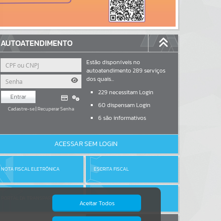
AUTOATENDIMENTO
Estão disponíveis no
autoatendimento
289
serviços
dos quais...
229
necessitam Login
Entrar
60
dispensam Login
Cadastre-se
|
Recuperar Senha
6
são informativos
ACESSAR SEM LOGIN
NOTA FISCAL ELETRÔNICA
ESCRITA FISCAL
PORTAL DA TRANSPARÊNCIA
DIÁRIO OFICIAL
Aceitar Todos