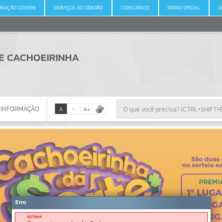
INAÇÃO COVID19
SERVIÇOS AO CIDADÃO
CONCURSOS
DIÁRIO OFICIAL
O
DE CACHOEIRINHA
 INFORMAÇÃO
A
A
-
A
+
 INFORMAÇÃO
Por favor, aguarde...
Erro
SISTEMA