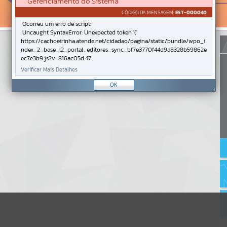
Gerenciamento do Sistema
CÓDIGO DA MENSAGEM:
EST-000040
Ocorreu um erro de script:
Uncaught SyntaxError: Unexpected token '('
https://cachoeirinha.atende.net/cidadao/pagina/static/bundle/wpo_i
ndex_2_base_l2_portal_editores_sync_bf7e3770f44d9a8328b59862e
ec7e3b9.js?v=816ac05d:47
Verificar Mais Detalhes
OK