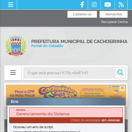
Cadastre-se
Atende.Net
Recuperar Senha
PREFEITURA MUNICIPAL DE CACHOEIRINHA
Portal do Cidadão
Resultados para
""
Erro
Portais
SISTEMA
Gerenciamento do Sistema
Por favor, aguarde...
CÓDIGO DA MENSAGEM:
EST-000040
AUTOATENDIMENTO
Ocorreu um erro de script:
NOTÍCIAS