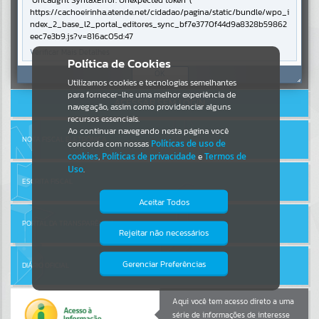
Uncaught SyntaxError: Unexpected token '('
https://cachoeirinha.atende.net/cidadao/pagina/static/bundle/wpo_i
ndex_2_base_l2_portal_editores_sync_bf7e3770f44d9a8328b59862
Por favor, aguarde...
eec7e3b9.js?v=816ac05d:47
Verificar Mais Detalhes
Entrar
Política de Cookies
SUBPORTAIS
OK
Cadastre-se
|
Recuperar Senha
Utilizamos cookies e tecnologias semelhantes
para fornecer-lhe uma melhor experiência de
ACESSAR SEM LOGIN
Por favor, aguarde...
navegação, assim como providenciar alguns
recursos essenciais.
Ao continuar navegando nesta página você
NOTA FISCAL ELETRÔNICA
concorda com nossas
Políticas de uso de
SERVIÇOS
cookies
,
Políticas de privacidade
e
Termos de
Uso
.
Por favor, aguarde...
ESCRITA FISCAL
Aceitar Todos
PORTAL DA TRANSPARÊNCIA
EVENTOS
Rejeitar não necessários
Isto significa que diversos recursos
providenciados poderão não estar
Por favor, aguarde...
disponíveis.
Gerenciar Preferências
DIÁRIO OFICIAL
PÁGINAS
Aqui você tem acesso direto a uma
série de informações de interesse