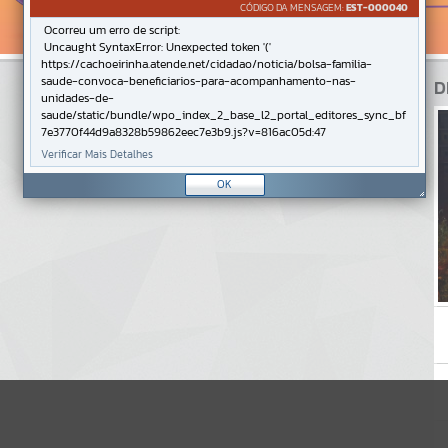
CÓDIGO DA MENSAGEM:
EST-000040
Ocorreu um erro de script:
Uncaught SyntaxError: Unexpected token '('
https://cachoeirinha.atende.net/cidadao/noticia/bolsa-familia-
saude-convoca-beneficiarios-para-acompanhamento-nas-
D
unidades-de-
saude/static/bundle/wpo_index_2_base_l2_portal_editores_sync_bf
7e3770f44d9a8328b59862eec7e3b9.js?v=816ac05d:47
Verificar Mais Detalhes
OK