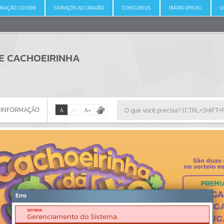
INAÇÃO COVID19
SERVIÇOS AO CIDADÃO
CONCURSOS
DIÁRIO OFICIAL
O
DE CACHOEIRINHA
 INFORMAÇÃO
A
A
-
A
+
 INFORMAÇÃO
Por favor, aguarde...
Erro
SISTEMA
Gerenciamento do Sistema