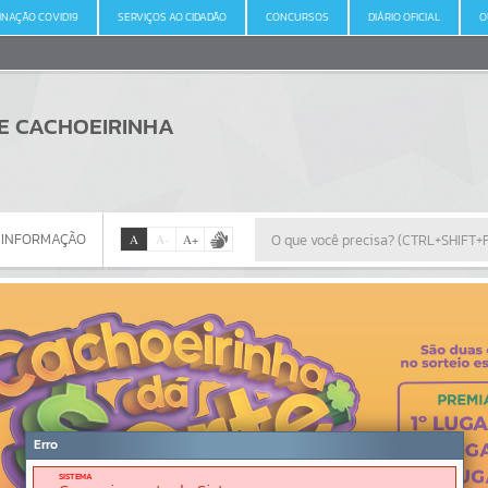
INAÇÃO COVID19
SERVIÇOS AO CIDADÃO
CONCURSOS
DIÁRIO OFICIAL
O
DE CACHOEIRINHA
 INFORMAÇÃO
A
A
-
A
+
 INFORMAÇÃO
Por favor, aguarde...
Erro
SISTEMA