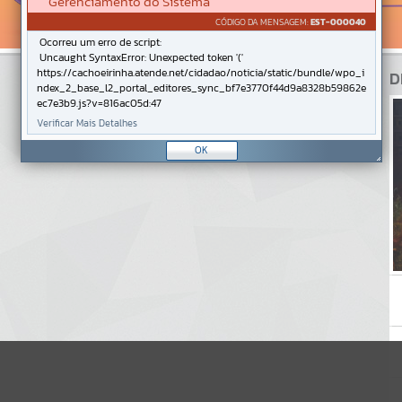
Gerenciamento do Sistema
CÓDIGO DA MENSAGEM:
EST-000040
Ocorreu um erro de script:
Uncaught SyntaxError: Unexpected token '('
https://cachoeirinha.atende.net/cidadao/noticia/static/bundle/wpo_i
D
ndex_2_base_l2_portal_editores_sync_bf7e3770f44d9a8328b59862e
ec7e3b9.js?v=816ac05d:47
Verificar Mais Detalhes
OK