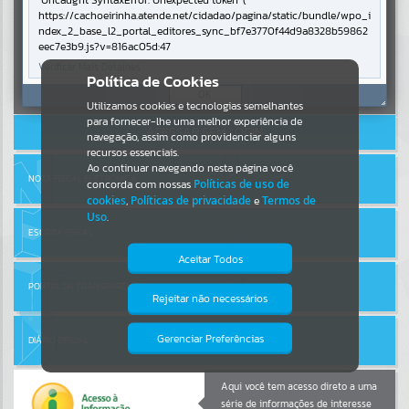
Uncaught SyntaxError: Unexpected token '('
https://cachoeirinha.atende.net/cidadao/pagina/static/bundle/wpo_i
ndex_2_base_l2_portal_editores_sync_bf7e3770f44d9a8328b59862
Por favor, aguarde...
eec7e3b9.js?v=816ac05d:47
Verificar Mais Detalhes
Entrar
Política de Cookies
SUBPORTAIS
OK
Cadastre-se
|
Recuperar Senha
Utilizamos cookies e tecnologias semelhantes
para fornecer-lhe uma melhor experiência de
ACESSAR SEM LOGIN
Por favor, aguarde...
navegação, assim como providenciar alguns
recursos essenciais.
Ao continuar navegando nesta página você
NOTA FISCAL ELETRÔNICA
concorda com nossas
Políticas de uso de
SERVIÇOS
cookies
,
Políticas de privacidade
e
Termos de
Uso
.
Por favor, aguarde...
ESCRITA FISCAL
Aceitar Todos
PORTAL DA TRANSPARÊNCIA
EVENTOS
Rejeitar não necessários
Isto significa que diversos recursos
providenciados poderão não estar
Por favor, aguarde...
disponíveis.
Gerenciar Preferências
DIÁRIO OFICIAL
PÁGINAS
Aqui você tem acesso direto a uma
série de informações de interesse