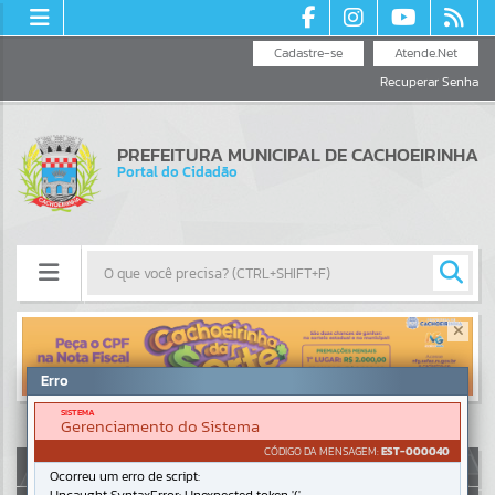
Cadastre-se
Atende.Net
Recuperar Senha
PREFEITURA MUNICIPAL DE CACHOEIRINHA
Portal do Cidadão
Resultados para
""
Erro
Portais
SISTEMA
Gerenciamento do Sistema
Por favor, aguarde...
CÓDIGO DA MENSAGEM:
EST-000040
AUTOATENDIMENTO
Ocorreu um erro de script:
NOTÍCIAS