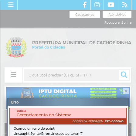
Cadastre-se
Atende.Net
Recuperar Senha
PREFEITURA MUNICIPAL DE CACHOEIRINHA
Portal do Cidadão
Resultados para
""
Erro
Portais
SISTEMA
Gerenciamento do Sistema
Por favor, aguarde...
CÓDIGO DA MENSAGEM:
EST-000040
AUTOATENDIMENTO
Ocorreu um erro de script:
Uncaught SyntaxError: Unexpected token '('
NOTÍCIAS