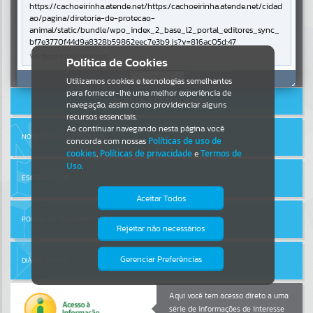
https://cachoeirinha.atende.net/https:/cachoeirinha.atende.net/cidad
ao/pagina/diretoria-de-protecao-
Por favor, aguarde...
animal/static/bundle/wpo_index_2_base_l2_portal_editores_sync_
bf7e3770f44d9a8328b59862eec7e3b9.js?v=816ac05d:47
Verificar Mais Detalhes
Entrar
Política de Cookies
SUBPORTAIS
Cadastre-se
|
Recuperar Senha
OK
Utilizamos cookies e tecnologias semelhantes
para fornecer-lhe uma melhor experiência de
ACESSAR SEM LOGIN
Por favor, aguarde...
navegação, assim como providenciar alguns
recursos essenciais.
Ao continuar navegando nesta página você
NOTA FISCAL ELETRÔNICA
concorda com nossas
Políticas de uso de
SERVIÇOS
cookies
,
Políticas de privacidade
e
Termos de
Uso
.
Por favor, aguarde...
ESCRITA FISCAL
Aceitar Todos
PORTAL DA TRANSPARÊNCIA
EVENTOS
Rejeitar não necessários
Isto significa que diversos recursos
providenciados poderão não estar
Por favor, aguarde...
disponíveis.
Gerenciar Preferências
DIÁRIO OFICIAL
PÁGINAS
Aqui você tem acesso direto a uma
série de informações de interesse