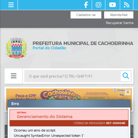
Cadastre-se
Atende.Net
Recuperar Senha
PREFEITURA MUNICIPAL DE CACHOEIRINHA
Portal do Cidadão
Resultados para
""
Erro
Portais
SISTEMA
Gerenciamento do Sistema
Por favor, aguarde...
CÓDIGO DA MENSAGEM:
EST-000040
AUTOATENDIMENTO
Ocorreu um erro de script:
Uncaught SyntaxError: Unexpected token '('
NOTÍCIAS