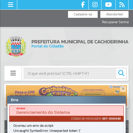
Cadastre-se
Atende.Net
Recuperar Senha
PREFEITURA MUNICIPAL DE CACHOEIRINHA
Portal do Cidadão
Resultados para
""
Erro
Portais
SISTEMA
Gerenciamento do Sistema
Por favor, aguarde...
CÓDIGO DA MENSAGEM:
EST-000040
AUTOATENDIMENTO
Ocorreu um erro de script:
Uncaught SyntaxError: Unexpected token '('
NOTÍCIAS