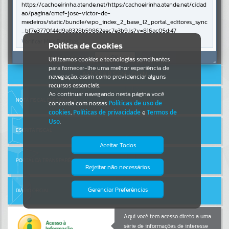
https://cachoeirinha.atende.net/https:/cachoeirinha.atende.net/cidad
ao/pagina/emef-jose-victor-de-
Por favor, aguarde...
medeiros/static/bundle/wpo_index_2_base_l2_portal_editores_sync
_bf7e3770f44d9a8328b59862eec7e3b9.js?v=816ac05d:47
Verificar Mais Detalhes
Entrar
Política de Cookies
SUBPORTAIS
Cadastre-se
|
Recuperar Senha
OK
Utilizamos cookies e tecnologias semelhantes
para fornecer-lhe uma melhor experiência de
ACESSAR SEM LOGIN
Por favor, aguarde...
navegação, assim como providenciar alguns
recursos essenciais.
Ao continuar navegando nesta página você
NOTA FISCAL ELETRÔNICA
concorda com nossas
Políticas de uso de
SERVIÇOS
cookies
,
Políticas de privacidade
e
Termos de
Uso
.
Por favor, aguarde...
ESCRITA FISCAL
Aceitar Todos
PORTAL DA TRANSPARÊNCIA
EVENTOS
Rejeitar não necessários
Isto significa que diversos recursos
providenciados poderão não estar
Por favor, aguarde...
disponíveis.
Gerenciar Preferências
DIÁRIO OFICIAL
PÁGINAS
Aqui você tem acesso direto a uma
série de informações de interesse