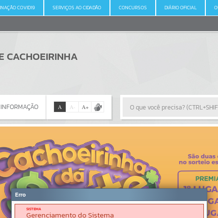
INAÇÃO COVID19
SERVIÇOS AO CIDADÃO
CONCURSOS
DIÁRIO OFICIAL
O
DE CACHOEIRINHA
 INFORMAÇÃO
A
A
-
A
+
 INFORMAÇÃO
Por favor, aguarde...
Erro
SISTEMA
Gerenciamento do Sistema