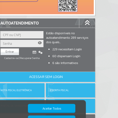
AUTOATENDIMENTO
Estão disponíveis no
autoatendimento
289
serviços
dos quais...
229
necessitam Login
Entrar
60
dispensam Login
Cadastre-se
|
Recuperar Senha
6
são informativos
ACESSAR SEM LOGIN
NOTA FISCAL ELETRÔNICA
ESCRITA FISCAL
PORTAL DA TRANSPARÊNCIA
DIÁRIO OFICIAL
Aceitar Todos