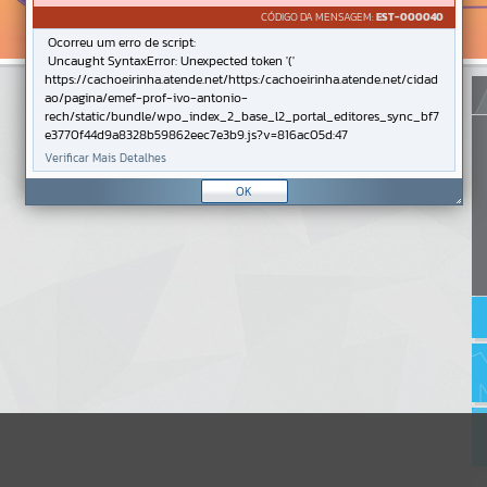
CÓDIGO DA MENSAGEM:
EST-000040
Ocorreu um erro de script:
Uncaught SyntaxError: Unexpected token '('
https://cachoeirinha.atende.net/https:/cachoeirinha.atende.net/cidad
ao/pagina/emef-prof-ivo-antonio-
rech/static/bundle/wpo_index_2_base_l2_portal_editores_sync_bf7
e3770f44d9a8328b59862eec7e3b9.js?v=816ac05d:47
Verificar Mais Detalhes
OK