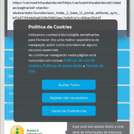
https://cachoeirinha.atende.net/https:/cachoeirinha.atende.net/cidad
ao/pagina/esf-otacilio-
Por favor, aguarde...
silveira/static/bundle/wpo_index_2_base_l2_portal_editores_sync_
bf7e3770f44d9a8328b59862eec7e3b9.js?v=816ac05d:47
Verificar Mais Detalhes
Entrar
Política de Cookies
SUBPORTAIS
Cadastre-se
|
Recuperar Senha
OK
Utilizamos cookies e tecnologias semelhantes
para fornecer-lhe uma melhor experiência de
ACESSAR SEM LOGIN
Por favor, aguarde...
navegação, assim como providenciar alguns
recursos essenciais.
Ao continuar navegando nesta página você
NOTA FISCAL ELETRÔNICA
concorda com nossas
Políticas de uso de
SERVIÇOS
cookies
,
Políticas de privacidade
e
Termos de
Uso
.
Por favor, aguarde...
ESCRITA FISCAL
Aceitar Todos
PORTAL DA TRANSPARÊNCIA
EVENTOS
Rejeitar não necessários
Isto significa que diversos recursos
providenciados poderão não estar
Por favor, aguarde...
disponíveis.
Gerenciar Preferências
DIÁRIO OFICIAL
PÁGINAS
Aqui você tem acesso direto a uma
série de informações de interesse