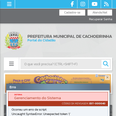
Cadastre-se
Atende.Net
Recuperar Senha
PREFEITURA MUNICIPAL DE CACHOEIRINHA
Portal do Cidadão
Resultados para
""
Erro
Portais
SISTEMA
Gerenciamento do Sistema
Por favor, aguarde...
CÓDIGO DA MENSAGEM:
EST-000040
AUTOATENDIMENTO
Ocorreu um erro de script:
Uncaught SyntaxError: Unexpected token '('
NOTÍCIAS