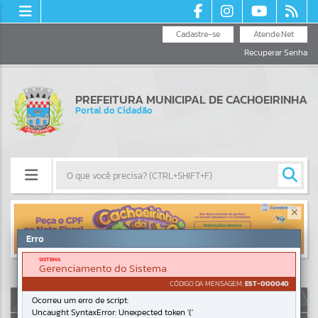
Cadastre-se
Atende.Net
Recuperar Senha
PREFEITURA MUNICIPAL DE CACHOEIRINHA
Portal do Cidadão
Resultados para
""
Erro
Portais
SISTEMA
Gerenciamento do Sistema
Por favor, aguarde...
CÓDIGO DA MENSAGEM:
EST-000040
AUTOATENDIMENTO
Ocorreu um erro de script:
Uncaught SyntaxError: Unexpected token '('
NOTÍCIAS