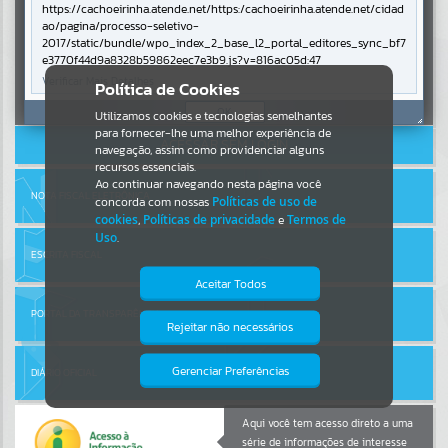
https://cachoeirinha.atende.net/https:/cachoeirinha.atende.net/cidad
ao/pagina/processo-seletivo-
Por favor, aguarde...
2017/static/bundle/wpo_index_2_base_l2_portal_editores_sync_bf7
e3770f44d9a8328b59862eec7e3b9.js?v=816ac05d:47
Verificar Mais Detalhes
Entrar
Política de Cookies
SUBPORTAIS
Cadastre-se
|
Recuperar Senha
OK
Utilizamos cookies e tecnologias semelhantes
para fornecer-lhe uma melhor experiência de
ACESSAR SEM LOGIN
Por favor, aguarde...
navegação, assim como providenciar alguns
recursos essenciais.
Ao continuar navegando nesta página você
NOTA FISCAL ELETRÔNICA
concorda com nossas
Políticas de uso de
SERVIÇOS
cookies
,
Políticas de privacidade
e
Termos de
Uso
.
Por favor, aguarde...
ESCRITA FISCAL
Aceitar Todos
PORTAL DA TRANSPARÊNCIA
EVENTOS
Rejeitar não necessários
Isto significa que diversos recursos
providenciados poderão não estar
Por favor, aguarde...
disponíveis.
Gerenciar Preferências
DIÁRIO OFICIAL
PÁGINAS
Aqui você tem acesso direto a uma
série de informações de interesse