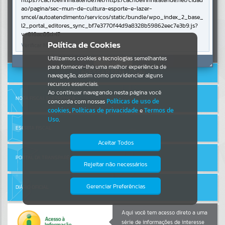
https://cachoeirinha.atende.net/https:/cachoeirinha.atende.net/cidad
ao/pagina/sec-mun-de-cultura-esporte-e-lazer-
smcel/autoatendimento/servicos/static/bundle/wpo_index_2_base_
Por favor, aguarde...
l2_portal_editores_sync_bf7e3770f44d9a8328b59862eec7e3b9.js?
v=816ac05d:47
Entrar
Política de Cookies
Verificar Mais Detalhes
SUBPORTAIS
Cadastre-se
|
Recuperar Senha
Utilizamos cookies e tecnologias semelhantes
OK
para fornecer-lhe uma melhor experiência de
ACESSAR SEM LOGIN
Por favor, aguarde...
navegação, assim como providenciar alguns
recursos essenciais.
Ao continuar navegando nesta página você
NOTA FISCAL ELETRÔNICA
concorda com nossas
Políticas de uso de
SERVIÇOS
cookies
,
Políticas de privacidade
e
Termos de
Uso
.
Por favor, aguarde...
ESCRITA FISCAL
Aceitar Todos
PORTAL DA TRANSPARÊNCIA
EVENTOS
Rejeitar não necessários
Isto significa que diversos recursos
providenciados poderão não estar
Por favor, aguarde...
disponíveis.
Gerenciar Preferências
DIÁRIO OFICIAL
PÁGINAS
Aqui você tem acesso direto a uma
série de informações de interesse