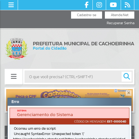
Cadastre-se
Atende.Net
Recuperar Senha
PREFEITURA MUNICIPAL DE CACHOEIRINHA
Portal do Cidadão
Resultados para
""
Erro
SISTEMA
Portais
Gerenciamento do Sistema
CÓDIGO DA MENSAGEM:
EST-000040
Por favor, aguarde...
Ocorreu um erro de script:
AUTOATENDIMENTO
Uncaught SyntaxError: Unexpected token '('
NOTÍCIAS