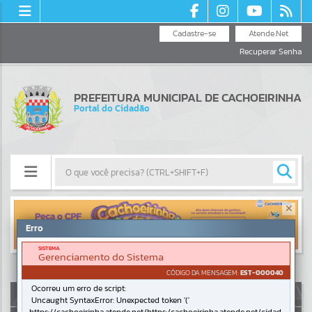
Cadastre-se
Atende.Net
Recuperar Senha
PREFEITURA MUNICIPAL DE CACHOEIRINHA
Portal do Cidadão
Resultados para
""
Erro
SISTEMA
Portais
Gerenciamento do Sistema
CÓDIGO DA MENSAGEM:
EST-000040
Por favor, aguarde...
Ocorreu um erro de script:
AUTOATENDIMENTO
Uncaught SyntaxError: Unexpected token '('
NOTÍCIAS