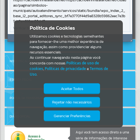
https://cachoeirinha.atende.net/https:/cachoeirinha.atende.net/cidad
ao/pagina/simbolos-
municipais/autoatendimento/servicos/static/bundle/wpo_index_2_
Por favor, aguarde...
base_l2_portal_editores_sync_bf7e3770f44d9a8328b59862eec7e3b
9.js?v=816ac05d:47
Entrar
Política de Cookies
Verificar Mais Detalhes
SUBPORTAIS
Cadastre-se
|
Recuperar Senha
Utilizamos cookies e tecnologias semelhantes
OK
para fornecer-lhe uma melhor experiência de
ACESSAR SEM LOGIN
Por favor, aguarde...
navegação, assim como providenciar alguns
recursos essenciais.
Ao continuar navegando nesta página você
NOTA FISCAL ELETRÔNICA
concorda com nossas
Políticas de uso de
SERVIÇOS
cookies
,
Políticas de privacidade
e
Termos de
Uso
.
Por favor, aguarde...
ESCRITA FISCAL
Aceitar Todos
PORTAL DA TRANSPARÊNCIA
EVENTOS
Rejeitar não necessários
Isto significa que diversos recursos
providenciados poderão não estar
Por favor, aguarde...
disponíveis.
Gerenciar Preferências
DIÁRIO OFICIAL
PÁGINAS
Aqui você tem acesso direto a uma
série de informações de interesse